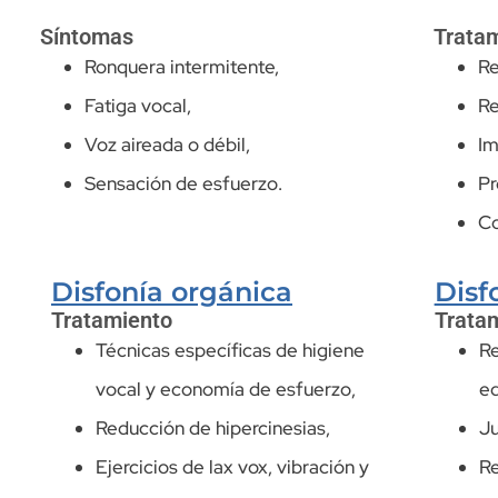
Síntomas
Trata
Ronquera intermitente,
Re
Fatiga vocal,
Re
Voz aireada o débil,
Im
Sensación de esfuerzo.
Pr
Co
Disfonía orgánica
Disfo
Tratamiento
Trata
Técnicas específicas de higiene
Re
vocal y economía de esfuerzo,
ed
Reducción de hipercinesias,
Ju
Ejercicios de lax vox, vibración y
Re