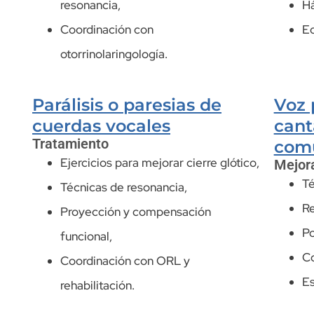
resonancia,
Há
Coordinación con
Ed
otorrinolaringología.
Parálisis o paresias de
Voz 
cuerdas vocales
cant
Tratamiento
com
Ejercicios para mejorar cierre glótico,
Mejor
Té
Técnicas de resonancia,
Re
Proyección y compensación
Po
funcional,
Co
Coordinación con ORL y
Es
rehabilitación.